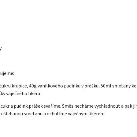
y
ujeme:
ukru krupice, 40g vanilkového pudinku v prášku, 50ml smetany ke 
ičky vaječného likéru
k.cukr a pudink.prášek svaříme. Směs necháme vychladnout a pak j
 ušlehanou smetanu a ochutíme vaječným likérem.