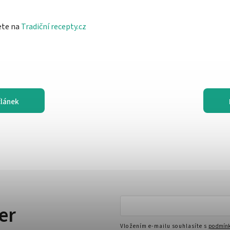
ete na
Tradiční recepty.cz
článek
er
Vložením e-mailu souhlasíte s
podmínk