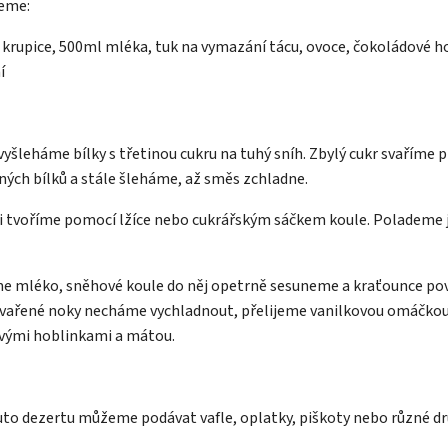
jeme:
u krupice, 500ml mléka, tuk na vymazání tácu, ovoce, čokoládové ho
í
yšleháme bílky s třetinou cukru na tuhý sníh. Zbylý cukr svaříme při
ných bílků a stále šleháme, až směs zchladne.
i tvoříme pomocí lžíce nebo cukrářským sáčkem koule. Polademe
me mléko, sněhové koule do něj opetrně sesuneme a kraťounce po
Uvařené noky necháme vychladnout, přelijeme vanilkovou omáčko
vými hoblinkami a mátou.
o dezertu můžeme podávat vafle, oplatky, piškoty nebo různé dr