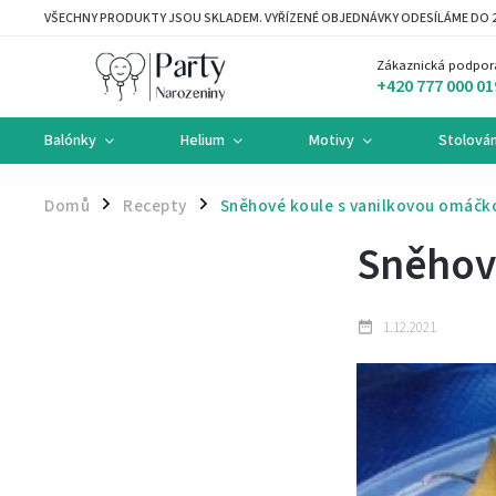
VŠECHNY PRODUKTY JSOU SKLADEM. VYŘÍZENÉ OBJEDNÁVKY ODESÍLÁME DO 2
Zákaznická podpor
+420 777 000 01
Balónky
Helium
Motivy
Stolován
Domů
Recepty
Sněhové koule s vanilkovou omáčk
/
/
Sněhov
1.12.2021