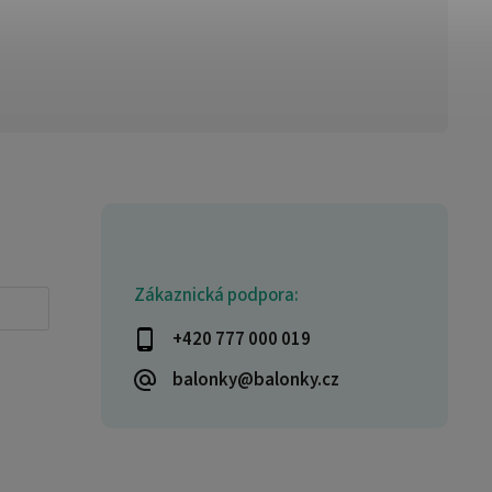
Zákaznická podpora:
+420 777 000 019
balonky@balonky.cz