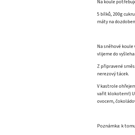
Na koule potřebu
5 bílků, 200g cukr
máty na dozdoben
Na sněhové koule v
vlijeme do vyšleha
Z připravené směs
nerezový tácek.
V kastrole ohřeje
vařit klokotem!) 
ovocem, čokoládo
Poznámka: k tomut