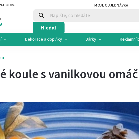
4 HODIN.
MOJE OBJEDNÁVKA
a:
9
Hledat
í
Dekorace a doplňky
Dárky
Reklamní 
ou
é koule s vanilkovou omá