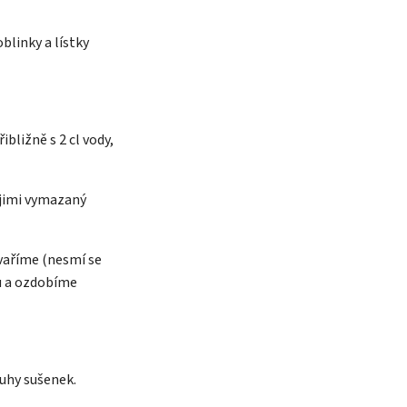
blinky a lístky
bližně s 2 cl vody,
 jimi vymazaný
vaříme (nesmí se
u a ozdobíme
uhy sušenek.