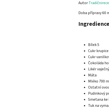
Autor
Tradičnirece
Doba přípravy 60 
Ingredienc
Bílek
5
Cukr krupice
Cukr vanilko
Čokoláda
ho
Likér
vaječný
Máta
Mléko
700 m
Ostatní
ovoc
Pudinkový p
Smetana
ke 
Tuk
na vyma