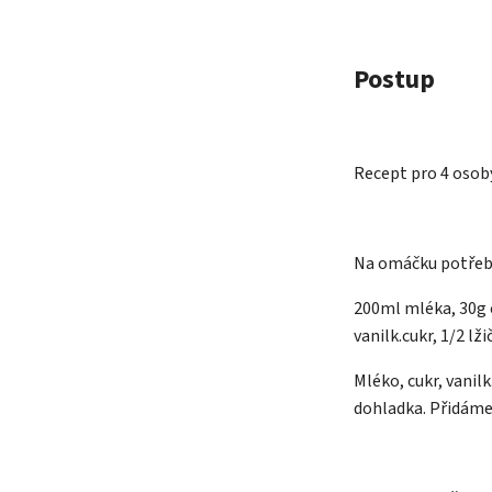
Postup
Recept pro 4 osob
Na omáčku potřeb
200ml mléka, 30g c
vanilk.cukr, 1/2 lž
Mléko, cukr, vanil
dohladka. Přidáme