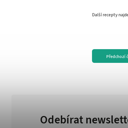
Další recepty najd
Předchozí 
Odebírat newslett