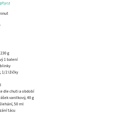
pty.cz
minut
e
230 g
vý
1 balení
blinky
, 1/2 lžičky
l
e dle chuti a období
rášek
vanilkový, 40 g
šlehání, 50 ml
zání tácu