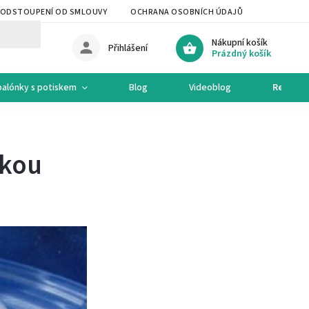
ODSTOUPENÍ OD SMLOUVY
OCHRANA OSOBNÍCH ÚDAJŮ
OCHODNÍ 
Nákupní košík
Přihlášení
Prázdný košík
balónky s potiskem
Blog
Videoblog
Recepty
čkou