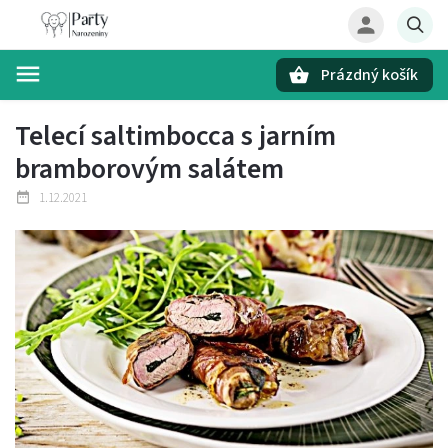
Prázdný košík
Hledat
Telecí saltimbocca s jarním
bramborovým salátem
1.12.2021