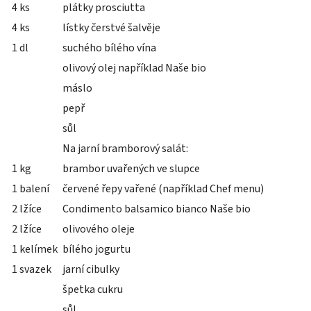
4 ks
plátky prosciutta
4 ks
lístky čerstvé šalvěje
1 dl
suchého bílého vína
olivový olej například Naše bio
máslo
pepř
sůl
Na jarní bramborový salát:
1 kg
brambor uvařených ve slupce
1 balení
červené řepy vařené (například Chef menu)
2 lžíce
Condimento balsamico bianco Naše bio
2 lžíce
olivového oleje
1 kelímek
bílého jogurtu
1 svazek
jarní cibulky
špetka cukru
sůl