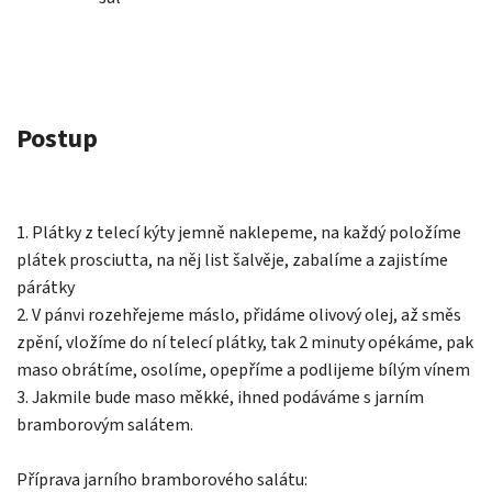
Postup
1. Plátky z telecí kýty jemně naklepeme, na každý položíme
plátek prosciutta, na něj list šalvěje, zabalíme a zajistíme
párátky
2. V pánvi rozehřejeme máslo, přidáme olivový olej, až směs
zpění, vložíme do ní telecí plátky, tak 2 minuty opékáme, pak
maso obrátíme, osolíme, opepříme a podlijeme bílým vínem
3. Jakmile bude maso měkké, ihned podáváme s jarním
bramborovým salátem.
Příprava jarního bramborového salátu: