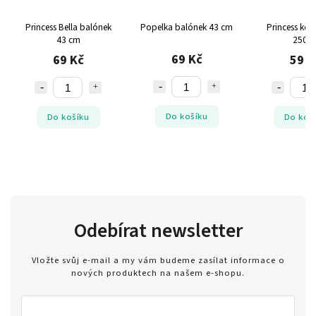
Princess Bella balónek
Popelka balónek 43 cm
Princess kel
43 cm
250m
69 Kč
69 Kč
59 K
Do košíku
Do košíku
Do koš
Odebírat newsletter
Vložte svůj e-mail a my vám budeme zasílat informace o
nových produktech na našem e-shopu.