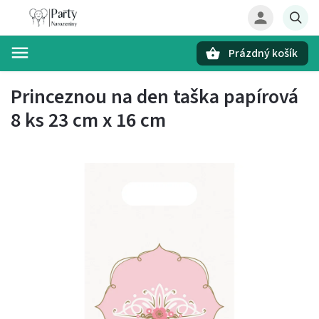
Prázdný košík
Hledat
Princeznou na den taška papírová
8 ks 23 cm x 16 cm