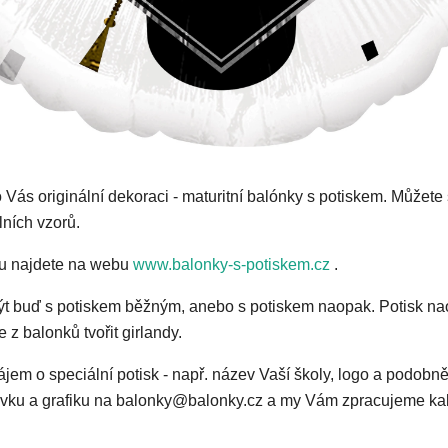
o Vás originální dekoraci - maturitní balónky s potiskem. Můžete 
lních vzorů.
u najdete na webu
www.balonky-s-potiskem.cz
.
t buď s potiskem běžným, anebo s potiskem naopak. Potisk na
z balonků tvořit girlandy.
jem o speciální potisk - např. název Vaší školy, logo a podobně
ávku a grafiku na balonky@balonky.cz a my Vám zpracujeme kalk