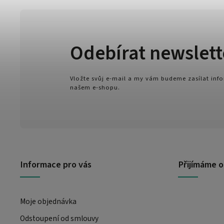
Odebírat newslett
Vložte svůj e-mail a my vám budeme zasílat in
našem e-shopu.
Informace pro vás
Přijímáme o
Moje objednávka
Odstoupení od smlouvy