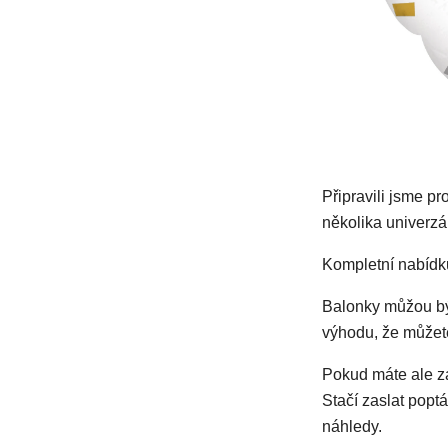
Připravili jsme pr
několika univerzá
Kompletní nabídk
Balonky můžou bý
výhodu, že můžete 
Pokud máte ale zá
Stačí zaslat popt
náhledy.