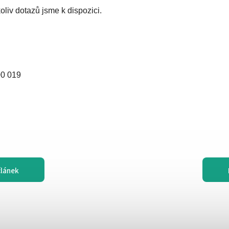
oliv dotazů jsme k dispozici.
0 019
článek