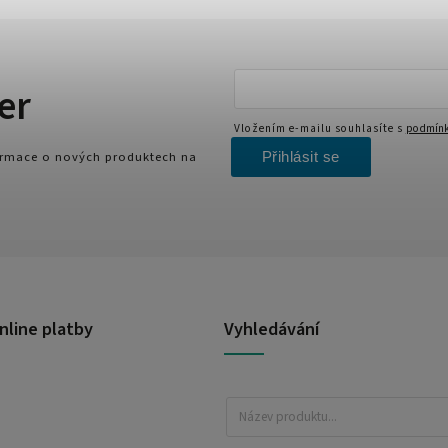
er
Vložením e-mailu souhlasíte s
podmínk
Přihlásit se
formace o nových produktech na
nline platby
Vyhledávání