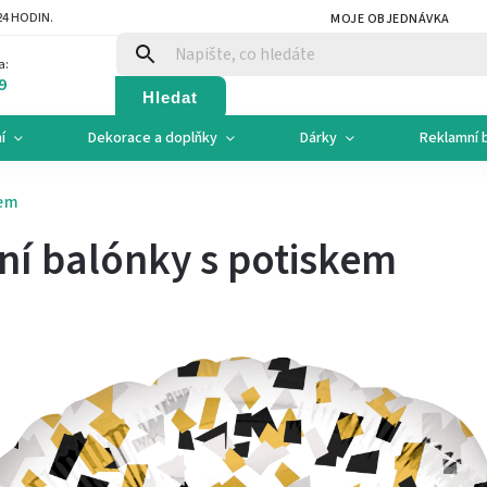
4 HODIN.
MOJE OBJEDNÁVKA
a:
9
Hledat
í
Dekorace a doplňky
Dárky
Reklamní 
kem
ní balónky s potiskem