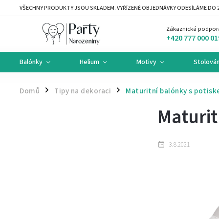
VŠECHNY PRODUKTY JSOU SKLADEM. VYŘÍZENÉ OBJEDNÁVKY ODESÍLÁME DO 2
Zákaznická podpor
+420 777 000 01
Balónky
Helium
Motivy
Stolován
Domů
Tipy na dekoraci
Maturitní balónky s potis
/
/
Maturit
3.8.2021