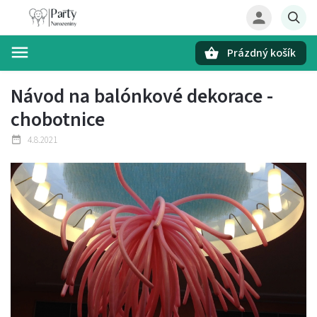
Prázdný košík
Hledat
Návod na balónkové dekorace -
chobotnice
4.8.2021